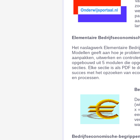
Va
zo
we
pa
aa
la
Elementaire Bedrijfseconomisc
Het naslagwerk Elementaire Bedri
Modellen geeft aan hoe je proble
aanpakken, uitwerken en controler
opgebouwd uit 5 modulen die opge
secties. Elke sectie is als PDF te
succes met het opzoeken van ec
en processen.
Be
De
(w
x 
ee
ve
wa
Bedrijfseconomische-begrippen