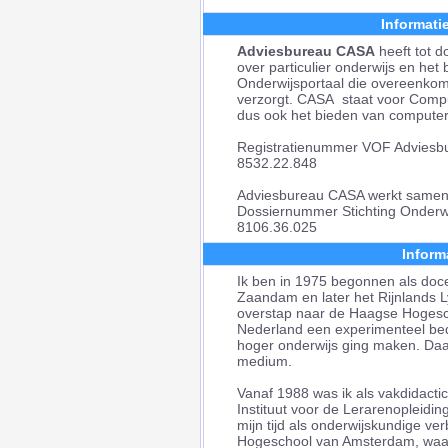
Informati
Adviesbureau CASA
heeft tot d
over particulier onderwijs en het
Onderwijsportaal die overeenkomst
verzorgt. CASA staat voor Compute
dus ook het bieden van computer
Registratienummer VOF Adviesb
8532.22.848
Adviesbureau CASA werkt samen m
Dossiernummer Stichting Onderwi
8106.36.025
Inform
Ik ben in 1975 begonnen als do
Zaandam en later het Rijnlands 
overstap naar de Haagse Hogesc
Nederland een experimenteel bed
hoger onderwijs ging maken. Daar 
medium.
Vanaf 1988 was ik als vakdidact
Instituut voor de Lerarenopleidi
mijn tijd als onderwijskundige 
Hogeschool van Amsterdam, waar